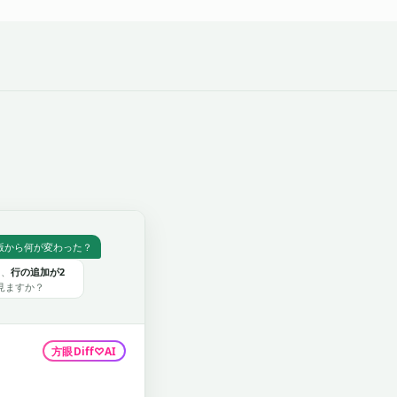
版から何が変わった？
と、
行の追加が2
見ますか？
方眼Diff
♡
AI