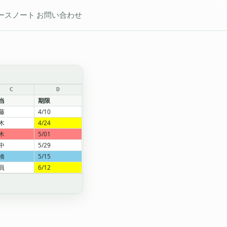
ースノート
お問い合わせ
C
D
当
期限
藤
4/10
木
4/24
木
5/01
中
5/29
橋
5/15
員
6/12