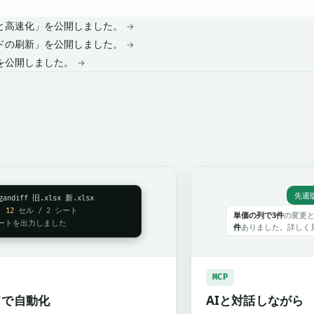
正と高速化」を公開しました。
→
ードの刷新」を公開しました。
→
」を公開しました。
→
先週
gandiff 旧.xlsx 新.xlsx
:
12
セル / 2 シート
単価の列で3件
の変更
ートを出力しました
件
ありました。詳しく
MCP
ドで自動化
AIと対話しながら