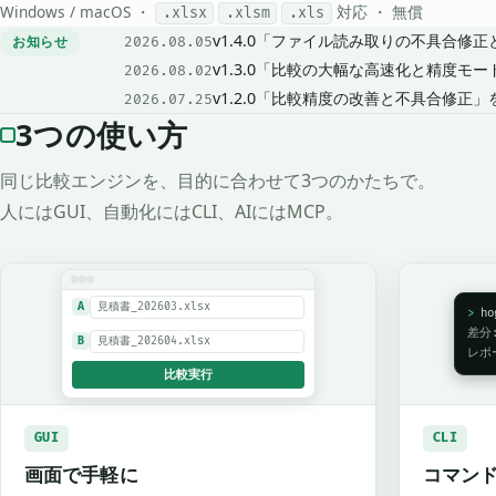
Windows / macOS ・
対応 ・ 無償
.xlsx
.xlsm
.xls
v1.4.0「ファイル読み取りの不具合修
お知らせ
2026.08.05
v1.3.0「比較の大幅な高速化と精度モ
2026.08.02
v1.2.0「比較精度の改善と不具合修正
2026.07.25
3つの使い方
同じ比較エンジンを、目的に合わせて3つのかたちで。
人にはGUI、自動化にはCLI、AIにはMCP。
見積書_202603.xlsx
A
>
ho
差分
見積書_202604.xlsx
B
レポ
比較実行
GUI
CLI
画面で手軽に
コマン