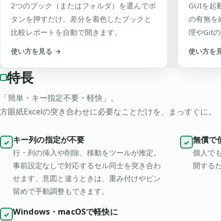
2つのブック（またはフォルダ）を選んでボ
GUIを
タンを押すだけ。差分を着色したブックと
の有無を
比較レポートを自動で開きます。
理やGi
使い方を見る
→
使い方を
特長
「簡単・キー指定不要・軽快」。
方眼紙Excelの突き合わせに必要なことだけを、まっすぐに。
キー列の指定が不要
無償で
✓
✓
行・列の挿入や削除、移動をツールが推定。
個人で
事前設定なしで対応するセル同士を突き合わ
開する
せます。意図と違うときは、重み付けやピン
留めで手動調整もできます。
Windows・macOSで軽快に
✓