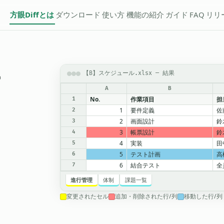
方眼Diffとは
ダウンロード
使い方
機能の紹介
ガイド
FAQ
リリ
け
【B】スケジュール.xlsx — 結果
A
B
No.
作業項目
担
1
1
要件定義
佐
2
2
画面設計
鈴
3
3
帳票設計
鈴
4
4
実装
田
5
5
テスト計画
高
6
6
結合テスト
全
7
進行管理
体制
課題一覧
変更されたセル
追加・削除された行/列
移動した行/列