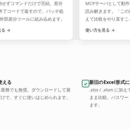
起動せずコマンドだけで完結。差分
MCPサーバとして動作
終了コードで返すので、バッチ処
読み解きます。「この
tの外部差分ツールに組み込めます。
えて比較をやり直すこ
見る
→
使い方を見る
→
使える
新旧のExcel形式
✓
も業務でも無償。ダウンロードして展
.xlsx / .xlsm に
だけで、すぐに使いはじめられます。
まま比較。パスワー
ます。