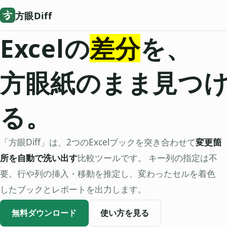
方眼Diff
Excelの
差分
を、
方眼紙のまま見つ
る。
「方眼Diff」は、2つのExcelブックを突き合わせて
変更箇
所を自動で洗い出す
比較ツールです。 キー列の指定は不
要。行や列の挿入・移動を推定し、変わったセルを着色
したブックとレポートを出力します。
無料ダウンロード
使い方を見る